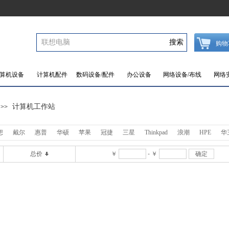
搜索
购物
算机设备
计算机配件
数码设备/配件
办公设备
网络设备/布线
网络
计算机工作站
>>
想
戴尔
惠普
华硕
苹果
冠捷
三星
Thinkpad
浪潮
HPE
华
总价
￥
-
￥
确定